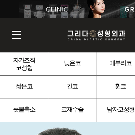
자가조직
낮은코
매부리코
코성형
짧은코
긴코
휜코
콧볼축소
코재수술
남자코성형