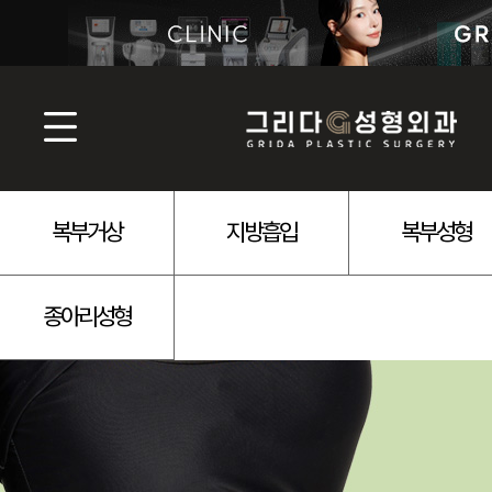
복부거상
지방흡입
복부성형
종아리성형